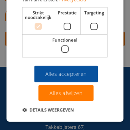
Strikt
Prestatie
Targeting
06 13 28 62 71
noodzakelijk
Contact opnemen
Functioneel
Alles accepteren
Alles afwijzen
DETAILS WEERGEVEN
Takkebijsters 67,