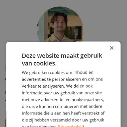
×
Deze website maakt gebruik
van cookies.
Interesse? Benno helpt je
We gebruiken cookies om inhoud en
graag verder!
advertenties te personaliseren en om ons
verkeer te analyseren. We delen ook
informatie over uw gebruik van onze site
Bel of mail Benno met al jouw vragen. Benno staat
met onze advertentie- en analysepartners,
voor je klaar en helpt je graag!
die deze kunnen combineren met andere
informatie die u aan hen heeft verstrekt of
die zij hebben verzameld door uw gebruik
benno@viajou.nl
van hun diensten.
Privacybeleid