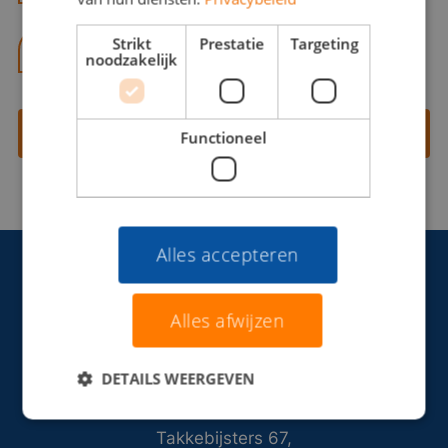
Strikt
Prestatie
Targeting
06 13 28 62 71
noodzakelijk
Contact opnemen
Functioneel
Alles accepteren
Alles afwijzen
DETAILS WEERGEVEN
Takkebijsters 67,