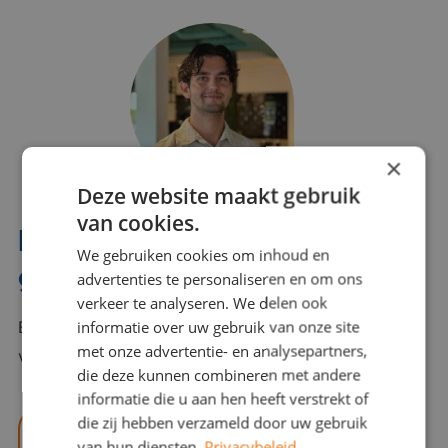
×
Deze website maakt gebruik
van cookies.
Interesse? Benno helpt je
We gebruiken cookies om inhoud en
graag verder!
advertenties te personaliseren en om ons
verkeer te analyseren. We delen ook
informatie over uw gebruik van onze site
Bel of mail Benno met al jouw vragen. Benno staat
met onze advertentie- en analysepartners,
voor je klaar en helpt je graag!
die deze kunnen combineren met andere
informatie die u aan hen heeft verstrekt of
die zij hebben verzameld door uw gebruik
benno@viajou.nl
van hun diensten.
Privacybeleid