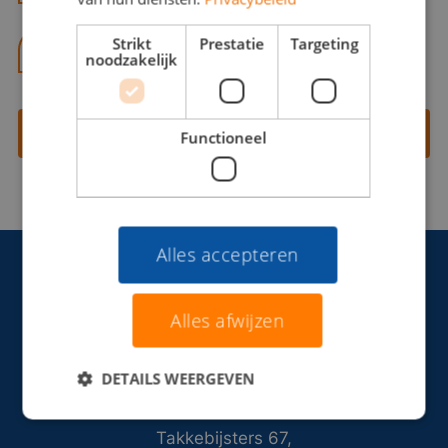
Strikt
Prestatie
Targeting
06 13 28 62 71
noodzakelijk
Contact opnemen
Functioneel
Alles accepteren
Alles afwijzen
DETAILS WEERGEVEN
Takkebijsters 67,