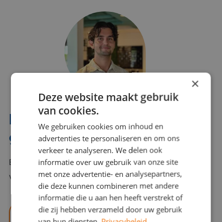
×
Deze website maakt gebruik
van cookies.
Interesse? Benno helpt je
We gebruiken cookies om inhoud en
graag verder!
advertenties te personaliseren en om ons
verkeer te analyseren. We delen ook
informatie over uw gebruik van onze site
Bel of mail Benno met al jouw vragen. Benno staat
met onze advertentie- en analysepartners,
voor je klaar en helpt je graag!
die deze kunnen combineren met andere
informatie die u aan hen heeft verstrekt of
die zij hebben verzameld door uw gebruik
benno@viajou.nl
van hun diensten.
Privacybeleid