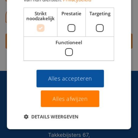
Strikt
Prestatie
Targeting
06 13 28 62 71
noodzakelijk
Contact opnemen
Functioneel
Alles accepteren
Alles afwijzen
DETAILS WEERGEVEN
Takkebijsters 67,