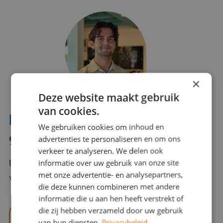
×
Deze website maakt gebruik
van cookies.
Interesse? Benno helpt je
We gebruiken cookies om inhoud en
graag verder!
advertenties te personaliseren en om ons
verkeer te analyseren. We delen ook
informatie over uw gebruik van onze site
Bel of mail Benno met al jouw vragen. Benno staat
met onze advertentie- en analysepartners,
voor je klaar en helpt je graag!
die deze kunnen combineren met andere
informatie die u aan hen heeft verstrekt of
die zij hebben verzameld door uw gebruik
benno@viajou.nl
van hun diensten.
Privacybeleid