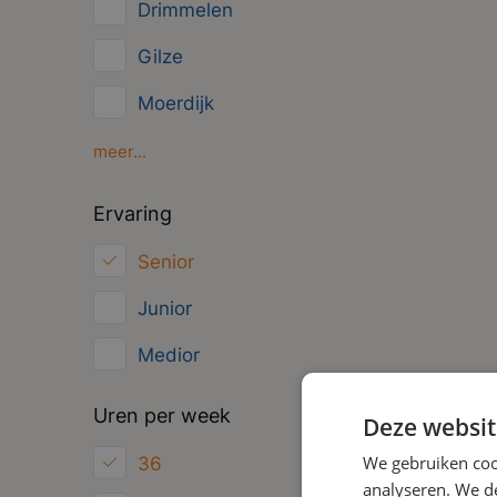
Drimmelen
Overig
Gilze
Management
Moerdijk
Oosterhout
meer...
Oud Gastel
Ervaring
Roosendaal
Senior
Zundert
Junior
Medior
Uren per week
Deze websit
We gebruiken coo
36
analyseren. We de