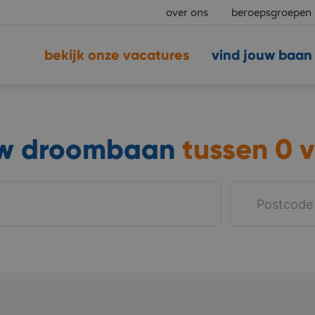
over ons
beroepsgroepen
bekijk onze vacatures
vind jouw baan
uw droombaan
tussen
0 v