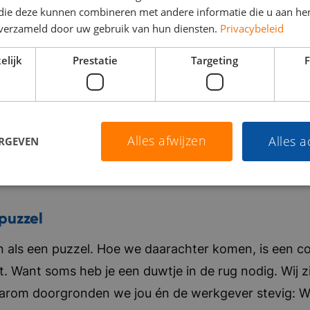
 die deze kunnen combineren met andere informatie die u aan hen
n verzameld door uw gebruik van hun diensten.
Privacybeleid
elijk
Prestatie
Targeting
F
Alles afwijzen
Alles 
ERGEVEN
puzzel
als een puzzel. Hoe we daarachter komen, is een co
t. Want soms heb je een duwtje in de rug nodig. Wij zi
aarom doorgronden we jou én de werkgever stevig: Wat 