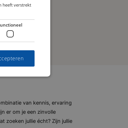
 heeft verstrekt
unctioneel
accepteren
mbinatie van kennis, ervaring
jn er om je een zinvolle
zoeken jullie écht? Zijn jullie