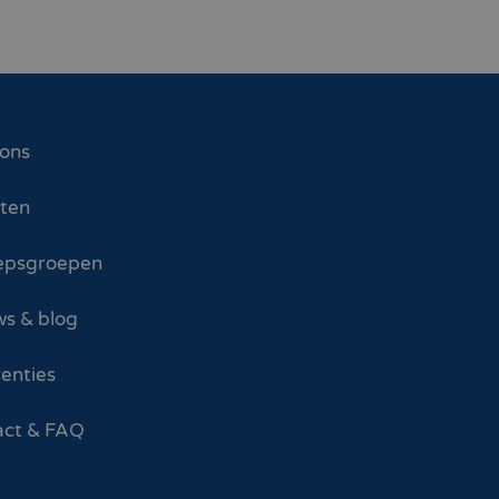
 ons
sten
epsgroepen
s & blog
enties
act & FAQ