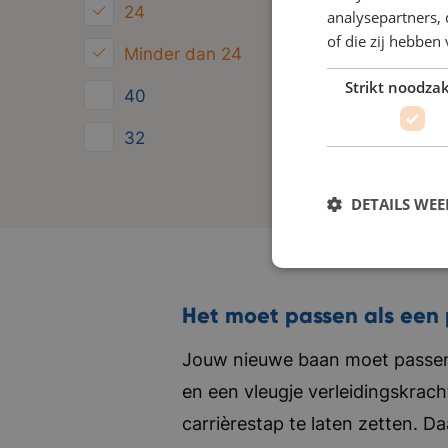
24
analysepartners,
of die zij hebbe
Minder dan 24
Strikt noodzak
40
32
28
DETAILS WE
Het moet passen als een 
Jouw nieuwe baan moet passen 
en een vleugje verleidingskrach
carrièrestap te laten zetten. D