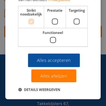
Strikt
Prestatie
Targeting
06 13 28 62 71
noodzakelijk
Contact opnemen
Functioneel
Alles accepteren
Alles afwijzen
DETAILS WEERGEVEN
Takkebijsters 67,