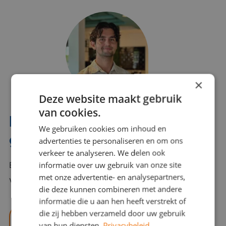
×
Deze website maakt gebruik
van cookies.
Interesse? Benno helpt je
We gebruiken cookies om inhoud en
graag verder!
advertenties te personaliseren en om ons
verkeer te analyseren. We delen ook
informatie over uw gebruik van onze site
Bel of mail Benno met al jouw vragen. Benno staat
met onze advertentie- en analysepartners,
voor je klaar en helpt je graag!
die deze kunnen combineren met andere
informatie die u aan hen heeft verstrekt of
die zij hebben verzameld door uw gebruik
benno@viajou.nl
van hun diensten.
Privacybeleid