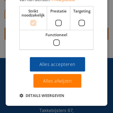
Strikt
Prestatie
Targeting
06 13 28 62 71
noodzakelijk
Contact opnemen
Functioneel
Alles accepteren
Alles afwijzen
DETAILS WEERGEVEN
Takkebijsters 67,