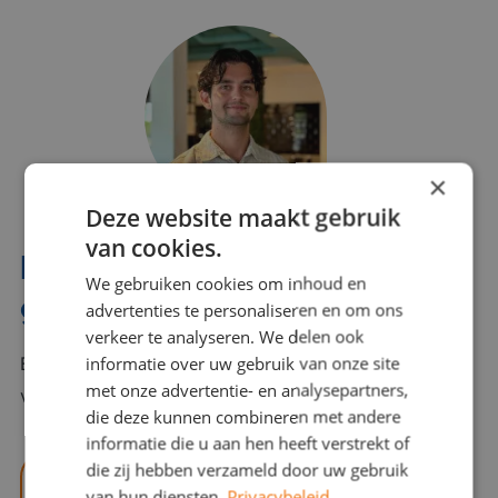
×
Deze website maakt gebruik
van cookies.
Interesse? Benno helpt je
We gebruiken cookies om inhoud en
graag verder!
advertenties te personaliseren en om ons
verkeer te analyseren. We delen ook
informatie over uw gebruik van onze site
Bel of mail Benno met al jouw vragen. Benno staat
met onze advertentie- en analysepartners,
voor je klaar en helpt je graag!
die deze kunnen combineren met andere
informatie die u aan hen heeft verstrekt of
die zij hebben verzameld door uw gebruik
benno@viajou.nl
van hun diensten.
Privacybeleid