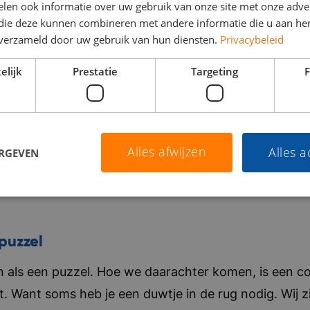
len ook informatie over uw gebruik van onze site met onze adver
 die deze kunnen combineren met andere informatie die u aan hen
n verzameld door uw gebruik van hun diensten.
Privacybeleid
elijk
Prestatie
Targeting
F
Alles afwijzen
Alles 
ERGEVEN
puzzel
als een puzzel. Hoe we daarachter komen, is een co
t. Want soms heb je een duwtje in de rug nodig. Wij zi