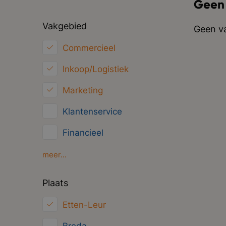
Geen
Vakgebied
Geen va
Commercieel
Inkoop/Logistiek
Marketing
Klantenservice
Financieel
HRM
meer...
ICT
Plaats
Juridisch
Etten-Leur
Overig