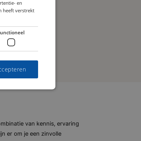
tentie- en
 heeft verstrekt
unctioneel
accepteren
mbinatie van kennis, ervaring
jn er om je een zinvolle