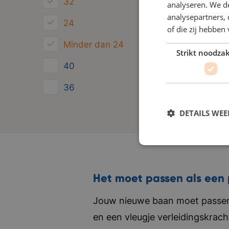
32
analyseren. We de
analysepartners,
24
of die zij hebbe
Minder dan 24
Strikt noodzak
40
36
28
DETAILS WE
Het moet passen als een 
Jouw nieuwe baan moet passen 
en een vleugje verleidingskrach