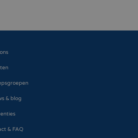
 ons
sten
epsgroepen
s & blog
enties
act & FAQ