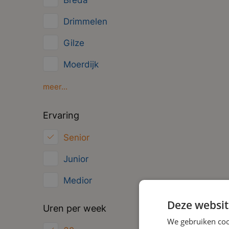
Breda
Management
Drimmelen
Administratief
Gilze
Moerdijk
Oosterhout
meer...
Oud Gastel
Ervaring
Roosendaal
Senior
Zundert
Junior
Medior
Deze websit
Uren per week
We gebruiken coo