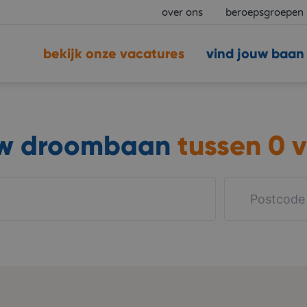
over ons
beroepsgroepen
bekijk onze vacatures
vind jouw baan
uw droombaan
tussen
0 v