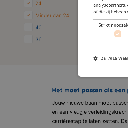
24
analysepartners,
of die zij hebbe
Minder dan 24
Strikt noodzak
40
36
28
DETAILS WE
Het moet passen als een 
Jouw nieuwe baan moet passen 
en een vleugje verleidingskrach
carrièrestap te laten zetten. D