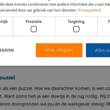
 die deze kunnen combineren met andere informatie die u aan hen
n verzameld door uw gebruik van hun diensten.
Privacybeleid
elijk
Prestatie
Targeting
F
Alles afwijzen
Alles 
ERGEVEN
puzzel
als een puzzel. Hoe we daarachter komen, is een co
t. Want soms heb je een duwtje in de rug nodig. Wij zi
aarom doorgronden we jou én de werkgever stevig: Wat 