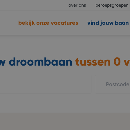
over ons
beroepsgroepen
bekijk onze vacatures
vind jouw baan
uw droombaan
tussen
0 v