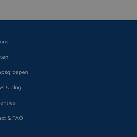
 ons
sten
epsgroepen
s & blog
enties
act & FAQ