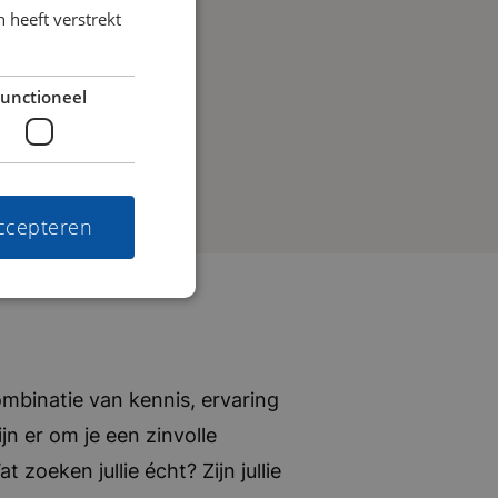
 heeft verstrekt
unctioneel
accepteren
mbinatie van kennis, ervaring
jn er om je een zinvolle
zoeken jullie écht? Zijn jullie