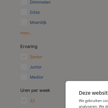
Drimmelen
Overig
Gilze
Management
Moerdijk
Oosterhout
meer...
Oud Gastel
Ervaring
Roosendaal
Senior
Zundert
Junior
Medior
Uren per week
Deze websit
We gebruiken coo
32
analyseren. We de