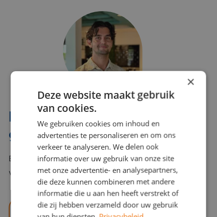
×
Deze website maakt gebruik
van cookies.
Interesse? Benno helpt je
We gebruiken cookies om inhoud en
graag verder!
advertenties te personaliseren en om ons
verkeer te analyseren. We delen ook
informatie over uw gebruik van onze site
Bel of mail Benno met al jouw vragen. Benno staat
met onze advertentie- en analysepartners,
voor je klaar en helpt je graag!
die deze kunnen combineren met andere
informatie die u aan hen heeft verstrekt of
die zij hebben verzameld door uw gebruik
benno@viajou.nl
van hun diensten.
Privacybeleid