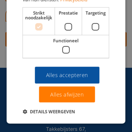
Strikt
Prestatie
Targeting
06 13 28 62 71
noodzakelijk
Contact opnemen
Functioneel
Alles accepteren
Alles afwijzen
DETAILS WEERGEVEN
Takkebijsters 67,