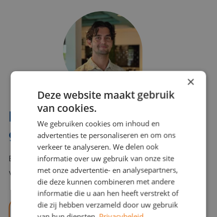
×
Deze website maakt gebruik
van cookies.
Interesse? Benno helpt je
We gebruiken cookies om inhoud en
graag verder!
advertenties te personaliseren en om ons
verkeer te analyseren. We delen ook
informatie over uw gebruik van onze site
Bel of mail Benno met al jouw vragen. Benno staat
met onze advertentie- en analysepartners,
voor je klaar en helpt je graag!
die deze kunnen combineren met andere
informatie die u aan hen heeft verstrekt of
die zij hebben verzameld door uw gebruik
benno@viajou.nl
van hun diensten.
Privacybeleid