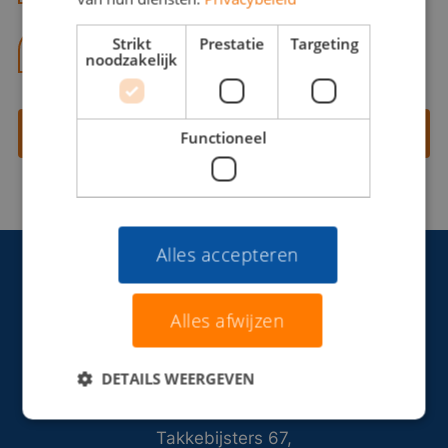
Strikt
Prestatie
Targeting
06 13 28 62 71
noodzakelijk
Contact opnemen
Functioneel
Alles accepteren
Alles afwijzen
DETAILS WEERGEVEN
Takkebijsters 67,