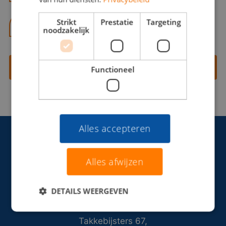
Strikt
Prestatie
Targeting
06 13 28 62 71
noodzakelijk
Contact opnemen
Functioneel
Alles accepteren
Alles afwijzen
DETAILS WEERGEVEN
Takkebijsters 67,