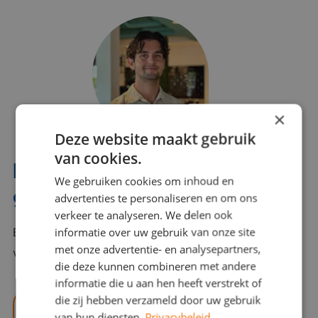
×
Deze website maakt gebruik
van cookies.
Interesse? Benno helpt je
We gebruiken cookies om inhoud en
graag verder!
advertenties te personaliseren en om ons
verkeer te analyseren. We delen ook
informatie over uw gebruik van onze site
Bel of mail Benno met al jouw vragen. Benno staat
met onze advertentie- en analysepartners,
voor je klaar en helpt je graag!
die deze kunnen combineren met andere
informatie die u aan hen heeft verstrekt of
die zij hebben verzameld door uw gebruik
benno@viajou.nl
van hun diensten.
Privacybeleid