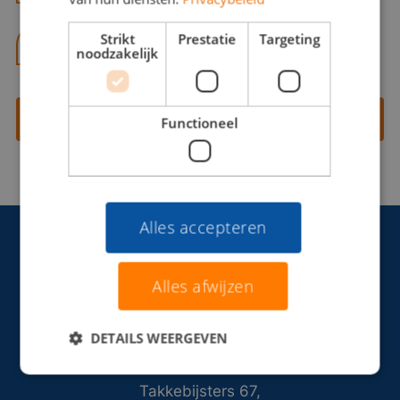
Strikt
Prestatie
Targeting
06 13 28 62 71
noodzakelijk
Contact opnemen
Functioneel
Alles accepteren
Alles afwijzen
DETAILS WEERGEVEN
Takkebijsters 67,