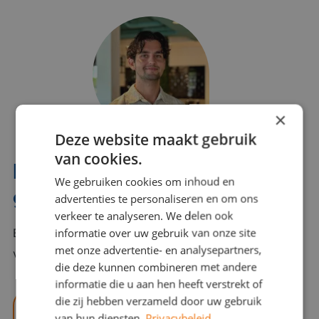
×
Deze website maakt gebruik
van cookies.
Interesse? Benno helpt je
We gebruiken cookies om inhoud en
graag verder!
advertenties te personaliseren en om ons
verkeer te analyseren. We delen ook
informatie over uw gebruik van onze site
Bel of mail Benno met al jouw vragen. Benno staat
met onze advertentie- en analysepartners,
voor je klaar en helpt je graag!
die deze kunnen combineren met andere
informatie die u aan hen heeft verstrekt of
die zij hebben verzameld door uw gebruik
benno@viajou.nl
van hun diensten.
Privacybeleid