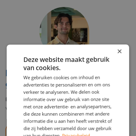
×
Deze website maakt gebruik
van cookies.
Interesse? Benno helpt je
We gebruiken cookies om inhoud en
graag verder!
advertenties te personaliseren en om ons
verkeer te analyseren. We delen ook
informatie over uw gebruik van onze site
Bel of mail Benno met al jouw vragen. Benno staat
met onze advertentie- en analysepartners,
voor je klaar en helpt je graag!
die deze kunnen combineren met andere
informatie die u aan hen heeft verstrekt of
die zij hebben verzameld door uw gebruik
benno@viajou.nl
van hun diensten.
Privacybeleid