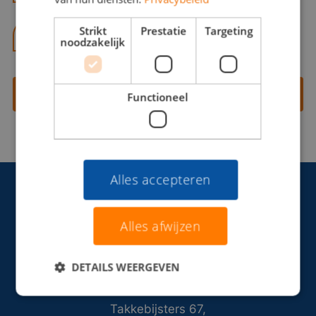
Strikt
Prestatie
Targeting
06 13 28 62 71
noodzakelijk
Contact opnemen
Functioneel
Alles accepteren
Alles afwijzen
DETAILS WEERGEVEN
Takkebijsters 67,