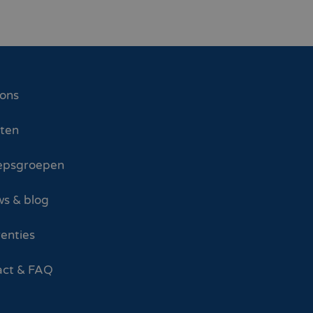
 ons
sten
epsgroepen
s & blog
enties
act & FAQ