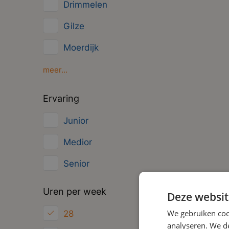
Drimmelen
Overig
Gilze
Management
Moerdijk
Oosterhout
meer...
Oud Gastel
Ervaring
Roosendaal
Junior
Zundert
Medior
Senior
Uren per week
Deze websit
We gebruiken coo
28
analyseren. We de