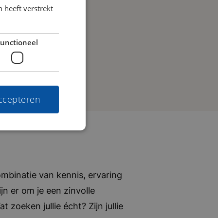
 heeft verstrekt
unctioneel
accepteren
mbinatie van kennis, ervaring
jn er om je een zinvolle
zoeken jullie écht? Zijn jullie