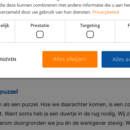
 die deze kunnen combineren met andere informatie die u aan hen
n verzameld door uw gebruik van hun diensten.
Privacybeleid
elijk
Prestatie
Targeting
F
Alles afwijzen
Alles 
ERGEVEN
puzzel
als een puzzel. Hoe we daarachter komen, is een co
t. Want soms heb je een duwtje in de rug nodig. Wij zi
aarom doorgronden we jou én de werkgever stevig: Wat 