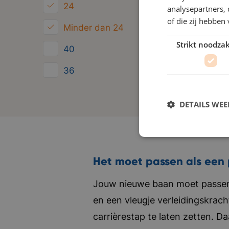
24
analysepartners,
of die zij hebbe
Minder dan 24
Strikt noodzak
40
36
32
DETAILS WE
Het moet passen als een 
Jouw nieuwe baan moet passen 
en een vleugje verleidingskrach
carrièrestap te laten zetten. D