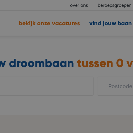
over ons
beroepsgroepen
bekijk onze vacatures
vind jouw baan
uw droombaan
tussen
0 v