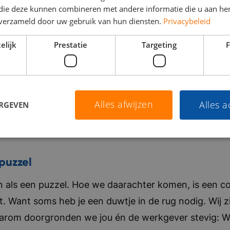
 die deze kunnen combineren met andere informatie die u aan hen
n verzameld door uw gebruik van hun diensten.
Privacybeleid
elijk
Prestatie
Targeting
F
Alles afwijzen
Alles 
ERGEVEN
puzzel
als een puzzel. Hoe we daarachter komen, is een co
t. Want soms heb je een duwtje in de rug nodig. Wij zi
aarom doorgronden we jou én de werkgever stevig: Wat 