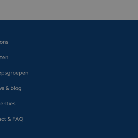
 ons
sten
epsgroepen
s & blog
enties
act & FAQ