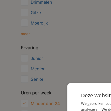
Drimmelen
Overig
Gilze
Management
Moerdijk
Oosterhout
meer...
Oud Gastel
Ervaring
Roosendaal
Junior
Zundert
Medior
Senior
Uren per week
Deze websit
We gebruiken coo
Minder dan 24
analyseren. We de