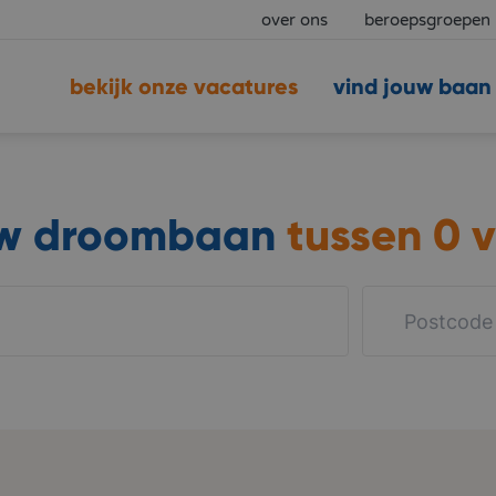
over ons
beroepsgroepen
bekijk onze vacatures
vind jouw baan
uw droombaan
tussen
0 v