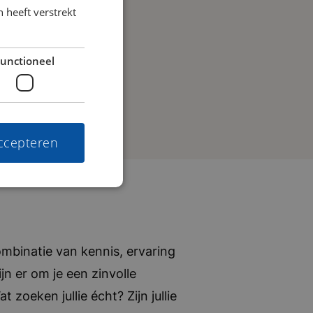
 heeft verstrekt
unctioneel
accepteren
mbinatie van kennis, ervaring
jn er om je een zinvolle
zoeken jullie écht? Zijn jullie