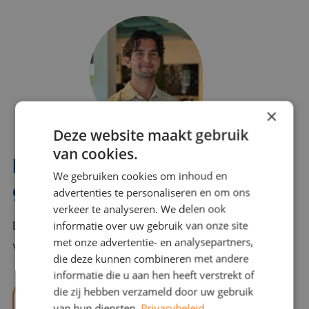
×
Deze website maakt gebruik
van cookies.
Interesse? Benno helpt je
We gebruiken cookies om inhoud en
graag verder!
advertenties te personaliseren en om ons
verkeer te analyseren. We delen ook
informatie over uw gebruik van onze site
Bel of mail Benno met al jouw vragen. Benno staat
met onze advertentie- en analysepartners,
voor je klaar en helpt je graag!
die deze kunnen combineren met andere
informatie die u aan hen heeft verstrekt of
die zij hebben verzameld door uw gebruik
benno@viajou.nl
van hun diensten.
Privacybeleid