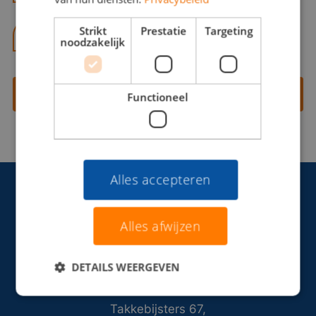
Strikt
Prestatie
Targeting
06 13 28 62 71
noodzakelijk
Contact opnemen
Functioneel
Alles accepteren
Alles afwijzen
DETAILS WEERGEVEN
Takkebijsters 67,