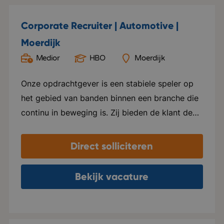
Corporate Recruiter | Automotive |
Moerdijk
Medior
HBO
Moerdijk
Onze opdrachtgever is een stabiele speler op
het gebied van banden binnen een branche die
continu in beweging is. Zij bieden de klant de
grootste eigen voorraad in Europa aan. Deze
voorraad bevat alle A-merken, maar ze laten
Direct solliciteren
ook private labels produceren. Kortom, ze
leveren kwaliteit! De organisatie is een holding
Bekijk vacature
waaronder een aantal zusterbedrijven vallen. In
deze functie kom je te werken onder een van
de zusterbedrijven. Dagelijks wordt er voor alle