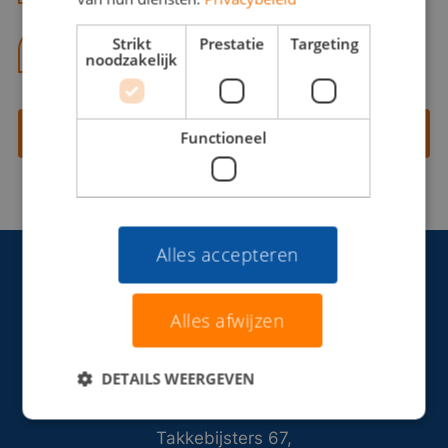
Strikt
Prestatie
Targeting
06 13 28 62 71
noodzakelijk
Contact opnemen
Functioneel
Alles accepteren
Alles afwijzen
DETAILS WEERGEVEN
Takkebijsters 67,