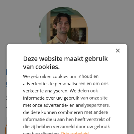
×
Deze website maakt gebruik
van cookies.
Interesse? Benno helpt je
We gebruiken cookies om inhoud en
graag verder!
advertenties te personaliseren en om ons
verkeer te analyseren. We delen ook
informatie over uw gebruik van onze site
Bel of mail Benno met al jouw vragen. Benno staat
met onze advertentie- en analysepartners,
voor je klaar en helpt je graag!
die deze kunnen combineren met andere
informatie die u aan hen heeft verstrekt of
die zij hebben verzameld door uw gebruik
benno@viajou.nl
van hun diensten.
Privacybeleid