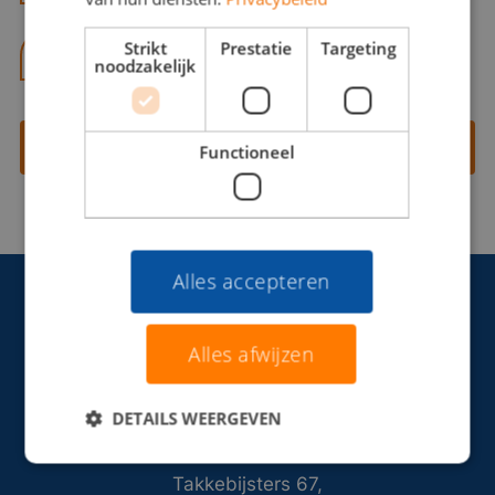
Strikt
Prestatie
Targeting
06 13 28 62 71
noodzakelijk
Contact opnemen
Functioneel
Alles accepteren
Alles afwijzen
DETAILS WEERGEVEN
Takkebijsters 67,