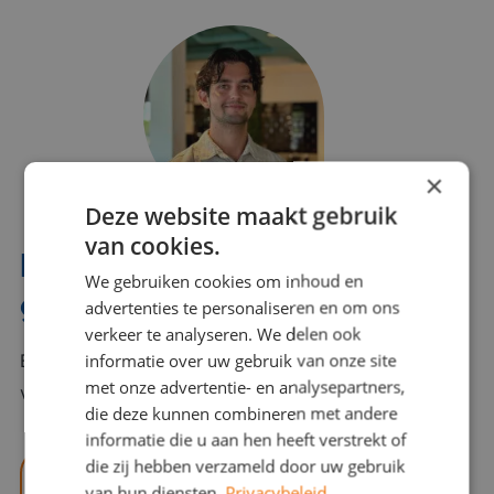
×
Deze website maakt gebruik
van cookies.
Interesse? Benno helpt je
We gebruiken cookies om inhoud en
graag verder!
advertenties te personaliseren en om ons
verkeer te analyseren. We delen ook
informatie over uw gebruik van onze site
Bel of mail Benno met al jouw vragen. Benno staat
met onze advertentie- en analysepartners,
voor je klaar en helpt je graag!
die deze kunnen combineren met andere
informatie die u aan hen heeft verstrekt of
die zij hebben verzameld door uw gebruik
benno@viajou.nl
van hun diensten.
Privacybeleid