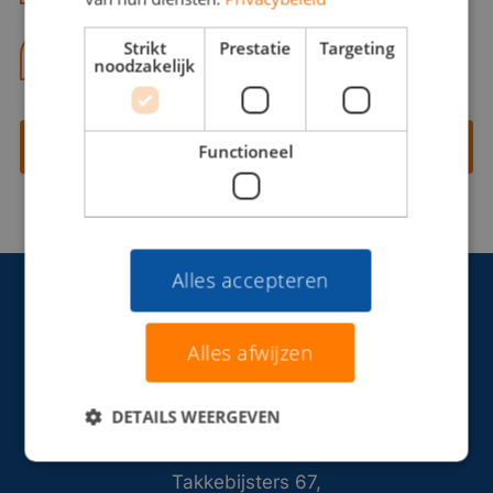
Strikt
Prestatie
Targeting
06 13 28 62 71
noodzakelijk
Contact opnemen
Functioneel
Alles accepteren
Alles afwijzen
DETAILS WEERGEVEN
Takkebijsters 67,