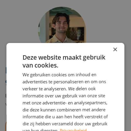
×
Deze website maakt gebruik
van cookies.
Interesse? Benno helpt je
We gebruiken cookies om inhoud en
graag verder!
advertenties te personaliseren en om ons
verkeer te analyseren. We delen ook
informatie over uw gebruik van onze site
Bel of mail Benno met al jouw vragen. Benno staat
met onze advertentie- en analysepartners,
voor je klaar en helpt je graag!
die deze kunnen combineren met andere
informatie die u aan hen heeft verstrekt of
die zij hebben verzameld door uw gebruik
benno@viajou.nl
van hun diensten.
Privacybeleid