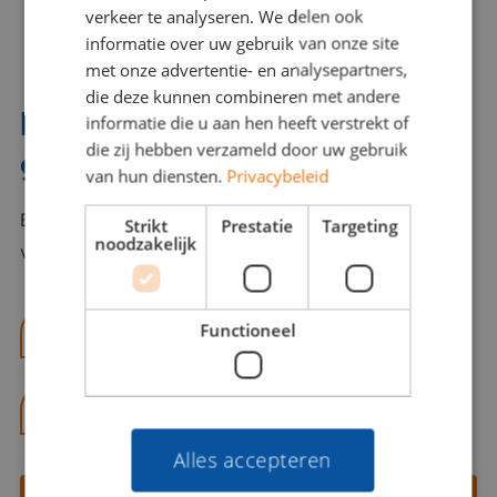
verkeer te analyseren. We delen ook
informatie over uw gebruik van onze site
met onze advertentie- en analysepartners,
die deze kunnen combineren met andere
Interesse? Benno helpt je
informatie die u aan hen heeft verstrekt of
die zij hebben verzameld door uw gebruik
graag verder!
van hun diensten.
Privacybeleid
Bel of mail Benno met al jouw vragen. Benno staat
Strikt
Prestatie
Targeting
noodzakelijk
voor je klaar en helpt je graag!
Functioneel
benno@viajou.nl
06 13 28 62 71
Alles accepteren