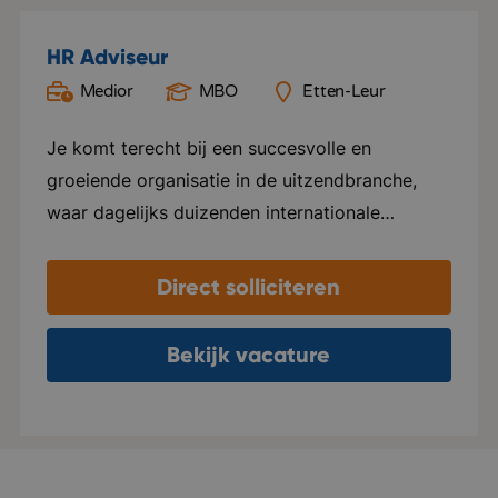
HR Adviseur
Medior
MBO
Etten-Leur
Je komt terecht bij een succesvolle en
groeiende organisatie in de uitzendbranche,
waar dagelijks duizenden internationale
medewerkers werkzaam zijn bij
opdrachtgevers binnen onder andere de
Direct solliciteren
voedingsindustrie, logistiek, techniek en
glastuinbouw. Vanuit het moderne
Bekijk vacature
hoofdkantoor werk je samen met een
enthousiast team in een informele organisatie
met korte lijnen. Eigen initiatief wordt
gewaardeerd en je krijgt veel vrijheid en