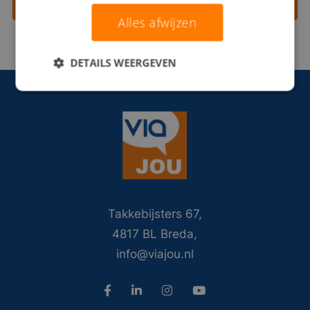
Contact opnemen
Alles afwijzen
DETAILS WEERGEVEN
Takkebijsters 67,
4817 BL Breda,
info@viajou.nl