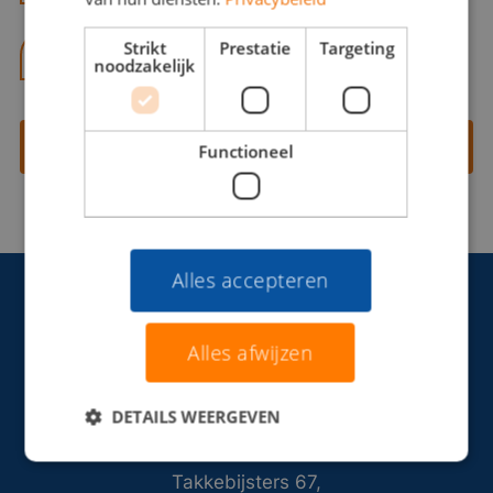
Strikt
Prestatie
Targeting
06 13 28 62 71
noodzakelijk
Contact opnemen
Functioneel
Alles accepteren
Alles afwijzen
DETAILS WEERGEVEN
Takkebijsters 67,