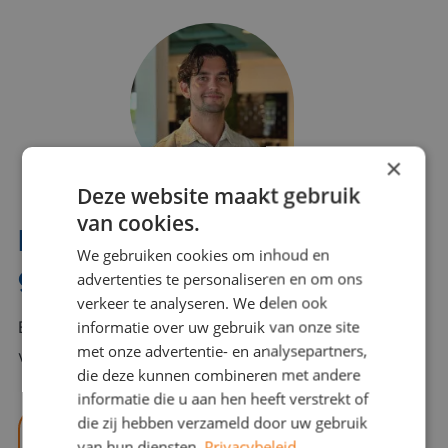
×
Deze website maakt gebruik
van cookies.
Interesse? Benno helpt je
We gebruiken cookies om inhoud en
graag verder!
advertenties te personaliseren en om ons
verkeer te analyseren. We delen ook
informatie over uw gebruik van onze site
Bel of mail Benno met al jouw vragen. Benno staat
met onze advertentie- en analysepartners,
voor je klaar en helpt je graag!
die deze kunnen combineren met andere
informatie die u aan hen heeft verstrekt of
die zij hebben verzameld door uw gebruik
benno@viajou.nl
van hun diensten.
Privacybeleid