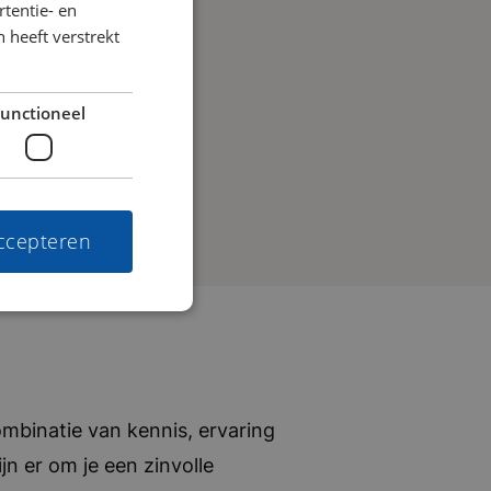
tentie- en
 heeft verstrekt
unctioneel
accepteren
mbinatie van kennis, ervaring
jn er om je een zinvolle