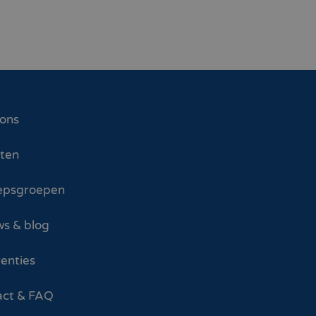
 ons
sten
epsgroepen
s & blog
enties
act & FAQ