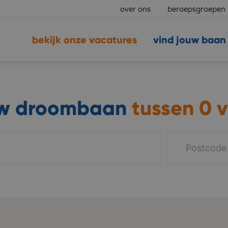
over ons
beroepsgroepen
bekijk onze vacatures
vind jouw baan
uw droombaan
tussen
0 v