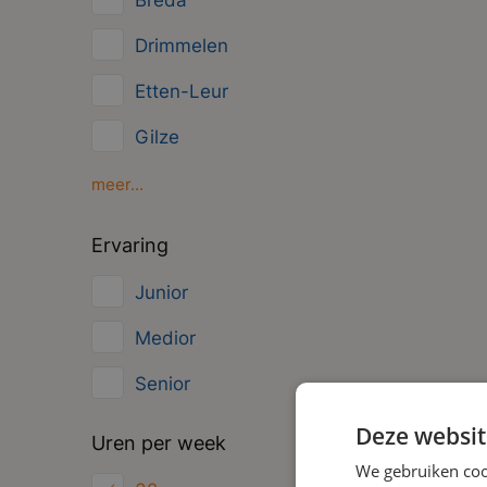
Breda
Management
Drimmelen
Administratief
Etten-Leur
Gilze
Moerdijk
meer...
Oud Gastel
Ervaring
Roosendaal
Junior
Zundert
Medior
Senior
Deze websit
Uren per week
We gebruiken coo