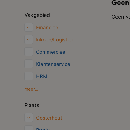
Geen
Vakgebied
Geen va
Financieel
Inkoop/Logistiek
Commercieel
Klantenservice
HRM
Marketing
meer...
ICT
Plaats
Juridisch
Oosterhout
Overig