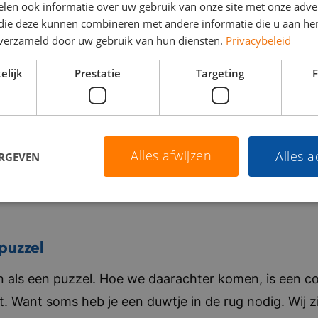
len ook informatie over uw gebruik van onze site met onze adver
 die deze kunnen combineren met andere informatie die u aan hen
n verzameld door uw gebruik van hun diensten.
Privacybeleid
elijk
Prestatie
Targeting
F
Alles afwijzen
Alles 
ERGEVEN
puzzel
als een puzzel. Hoe we daarachter komen, is een co
t. Want soms heb je een duwtje in de rug nodig. Wij zi