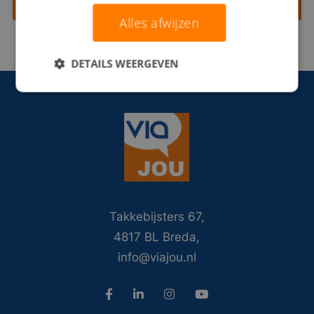
Contact opnemen
Alles afwijzen
DETAILS WEERGEVEN
Takkebijsters 67,
4817 BL Breda,
info@viajou.nl