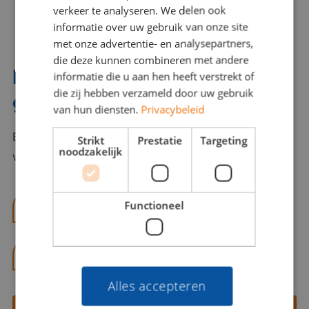
verkeer te analyseren. We delen ook
informatie over uw gebruik van onze site
met onze advertentie- en analysepartners,
die deze kunnen combineren met andere
Interesse? Benno helpt je
informatie die u aan hen heeft verstrekt of
die zij hebben verzameld door uw gebruik
graag verder!
van hun diensten.
Privacybeleid
Bel of mail Benno met al jouw vragen. Benno staat
Strikt
Prestatie
Targeting
noodzakelijk
voor je klaar en helpt je graag!
Functioneel
benno@viajou.nl
06 13 28 62 71
Alles accepteren