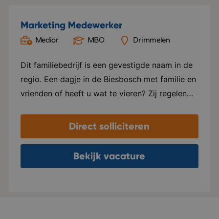
Marketing Medewerker
Medior
MBO
Drimmelen
Dit familiebedrijf is een gevestigde naam in de
regio. Een dagje in de Biesbosch met familie en
vrienden of heeft u wat te vieren? Zij regelen
het. Met een fijn en betrouwbaar team staan zij
iedereen te woord en werken ze aan een
Direct solliciteren
onvergetelijk uitje. Er heerst een echte
horecamentaliteit bij het personeel. Iedereen
Bekijk vacature
steekt graag de handen uit de mouwen om het
evenement tot een succes te laten leiden. Hard
werken en op tijd, tijd vrij maken voor plezier.
Iedereen staat voor elkaar klaar en heeft