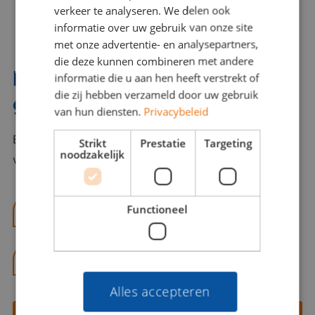
verkeer te analyseren. We delen ook
informatie over uw gebruik van onze site
met onze advertentie- en analysepartners,
die deze kunnen combineren met andere
Interesse? Benno helpt je
informatie die u aan hen heeft verstrekt of
die zij hebben verzameld door uw gebruik
graag verder!
van hun diensten.
Privacybeleid
Bel of mail Benno met al jouw vragen. Benno staat
Strikt
Prestatie
Targeting
noodzakelijk
voor je klaar en helpt je graag!
Functioneel
benno@viajou.nl
06 13 28 62 71
Alles accepteren