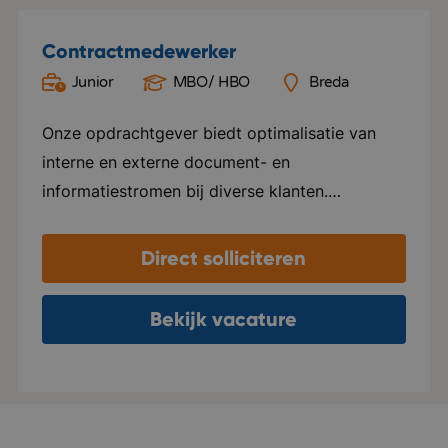
Contractmedewerker
Junior
MBO/ HBO
Breda
Onze opdrachtgever biedt optimalisatie van
interne en externe document- en
informatiestromen bij diverse klanten.
Verschillende processen worden onder de loep
genomen, geanalyseerd en uiteindelijk
Direct solliciteren
geoptimaliseerd. Dit doen zij door allerlei tools
die belangrijk zijn binnen een organisatie. Denk
Bekijk vacature
hierbij aan onder andere bedrijfsprinters. De
organisatie biedt verschillende mogelijkheden
om een organisatie zo optimaal mogelijk te
laten functioneren. Je komt te werken binnen