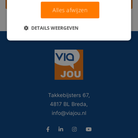
Contact opnemen
Alles afwijzen
DETAILS WEERGEVEN
Takkebijsters 67,
4817 BL Breda,
info@viajou.nl