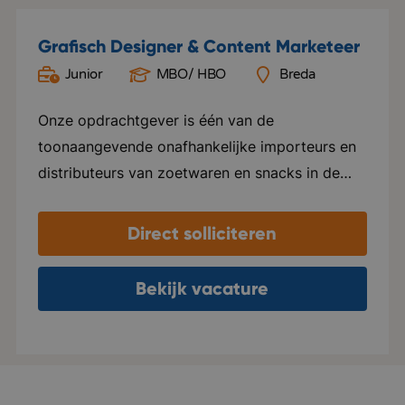
Grafisch Designer & Content Marketeer
Junior
MBO/ HBO
Breda
Onze opdrachtgever is één van de
toonaangevende onafhankelijke importeurs en
distributeurs van zoetwaren en snacks in de
Benelux. Het bedrijf legt zich volledig toe op de
service naar klanten en richt zich alleen op
Direct solliciteren
producten van hoge kwaliteit. Daarnaast
streven ze ernaar deze kwaliteit te combineren
Bekijk vacature
met innovatie binnen het assortiment. Je komt
terecht in een klein, hecht team waar
collegialiteit hoog in het vaandel staat.
Daarnaast biedt het bedrijf met gerichte