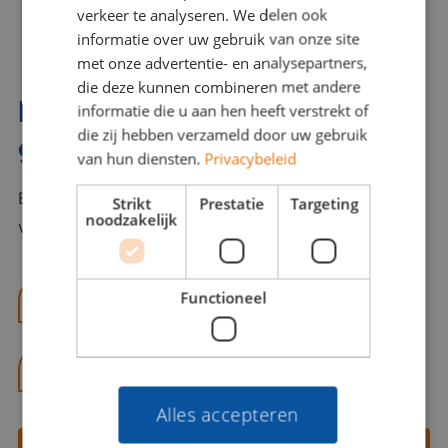
verkeer te analyseren. We delen ook
informatie over uw gebruik van onze site
met onze advertentie- en analysepartners,
die deze kunnen combineren met andere
Interesse? Benno helpt je
informatie die u aan hen heeft verstrekt of
die zij hebben verzameld door uw gebruik
graag verder!
van hun diensten.
Privacybeleid
Bel of mail Benno met al jouw vragen. Benno staat
Strikt
Prestatie
Targeting
noodzakelijk
voor je klaar en helpt je graag!
Functioneel
benno@viajou.nl
06 13 28 62 71
Alles accepteren