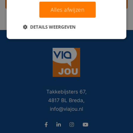
Contact opnemen
Alles afwijzen
DETAILS WEERGEVEN
Takkebijsters 67,
4817 BL Breda,
info@viajou.nl