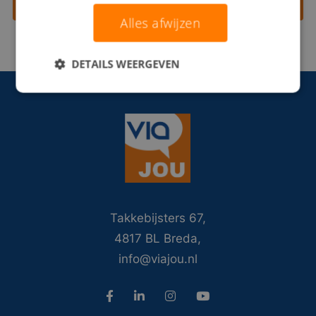
Contact opnemen
Alles afwijzen
DETAILS WEERGEVEN
Takkebijsters 67,
4817 BL Breda,
info@viajou.nl