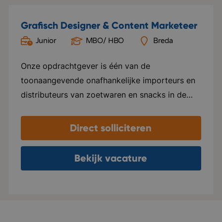
Grafisch Designer & Content Marketeer
Junior
MBO/ HBO
Breda
Onze opdrachtgever is één van de
toonaangevende onafhankelijke importeurs en
distributeurs van zoetwaren en snacks in de
Benelux. Het bedrijf legt zich volledig toe op de
service naar klanten en richt zich alleen op
Direct solliciteren
producten van hoge kwaliteit. Daarnaast
streven ze ernaar deze kwaliteit te combineren
Bekijk vacature
met innovatie binnen het assortiment. Je komt
terecht in een klein, hecht team waar
collegialiteit hoog in het vaandel staat.
Daarnaast biedt het bedrijf met gerichte