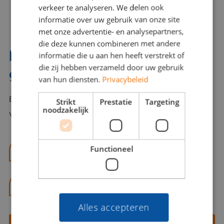
verkeer te analyseren. We delen ook
informatie over uw gebruik van onze site
met onze advertentie- en analysepartners,
die deze kunnen combineren met andere
Interesse? Benno helpt je
informatie die u aan hen heeft verstrekt of
die zij hebben verzameld door uw gebruik
graag verder!
van hun diensten.
Privacybeleid
Bel of mail Benno met al jouw vragen. Benno staat
Strikt
Prestatie
Targeting
noodzakelijk
voor je klaar en helpt je graag!
Functioneel
benno@viajou.nl
06 13 28 62 71
Alles accepteren