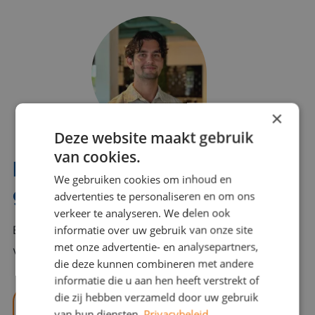
×
Deze website maakt gebruik
van cookies.
Interesse? Benno helpt je
We gebruiken cookies om inhoud en
graag verder!
advertenties te personaliseren en om ons
verkeer te analyseren. We delen ook
informatie over uw gebruik van onze site
Bel of mail Benno met al jouw vragen. Benno staat
met onze advertentie- en analysepartners,
voor je klaar en helpt je graag!
die deze kunnen combineren met andere
informatie die u aan hen heeft verstrekt of
die zij hebben verzameld door uw gebruik
benno@viajou.nl
van hun diensten.
Privacybeleid