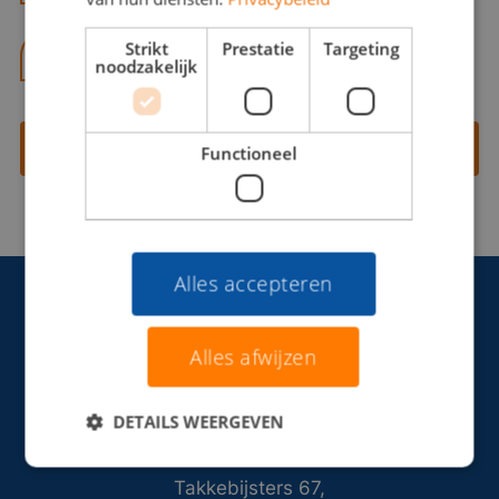
Strikt
Prestatie
Targeting
06 13 28 62 71
noodzakelijk
Contact opnemen
Functioneel
Alles accepteren
Alles afwijzen
DETAILS WEERGEVEN
Takkebijsters 67,