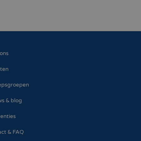
 ons
sten
epsgroepen
s & blog
enties
act & FAQ