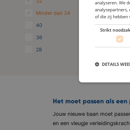
32
analyseren. We de
analysepartners,
Minder dan 24
of die zij hebbe
40
Strikt noodzak
36
28
24
DETAILS WE
Het moet passen als een 
Jouw nieuwe baan moet passen 
en een vleugje verleidingskrach