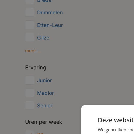
Breda
Management
Drimmelen
Administratief
Etten-Leur
Gilze
Oosterhout
meer...
Oud Gastel
Ervaring
Roosendaal
Junior
Zundert
Medior
Senior
Deze websit
Uren per week
We gebruiken coo