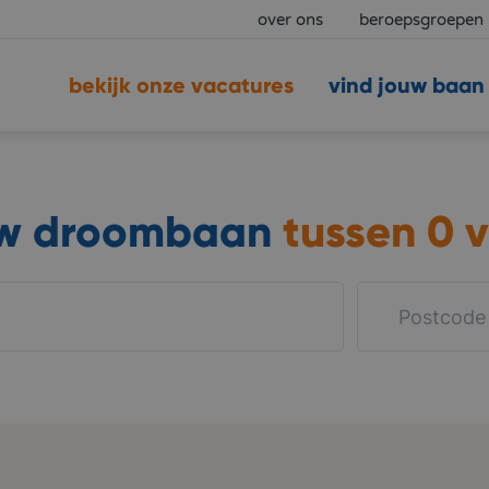
over ons
beroepsgroepen
bekijk onze vacatures
vind jouw baan
uw droombaan
tussen
0 v