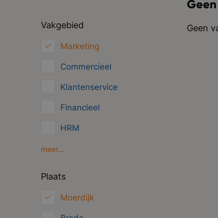
Geen
Vakgebied
Geen va
Marketing
Commercieel
Klantenservice
Financieel
HRM
Inkoop/Logistiek
meer...
ICT
Plaats
Juridisch
Moerdijk
Overig