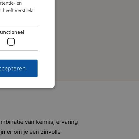
tentie- en
 heeft verstrekt
unctioneel
accepteren
mbinatie van kennis, ervaring
jn er om je een zinvolle