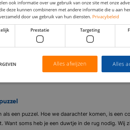
len ook informatie over uw gebruik van onze site met onze adver
 die deze kunnen combineren met andere informatie die u aan hen
n verzameld door uw gebruik van hun diensten.
Privacybeleid
elijk
Prestatie
Targeting
F
Alles afwijzen
Alles 
ERGEVEN
puzzel
als een puzzel. Hoe we daarachter komen, is een co
t. Want soms heb je een duwtje in de rug nodig. Wij zi