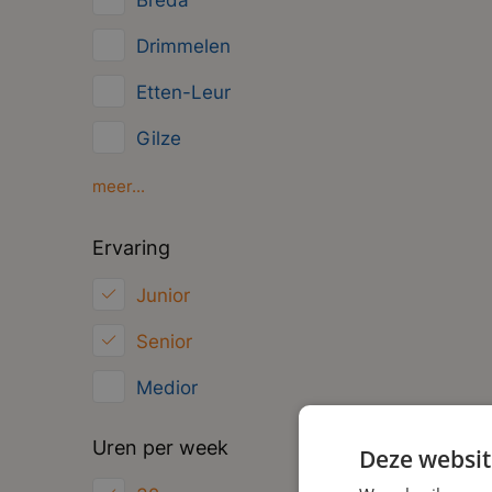
Breda
Management
Drimmelen
Administratief
Etten-Leur
Gilze
Oosterhout
meer...
Oud Gastel
Ervaring
Roosendaal
Junior
Zundert
Senior
Medior
Uren per week
Deze websit