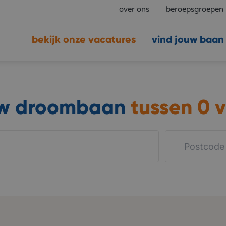
over ons
beroepsgroepen
bekijk onze vacatures
vind jouw baan
uw droombaan
tussen
0 v