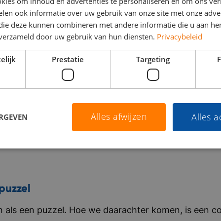
kies om inhoud en advertenties te personaliseren en om ons ver
len ook informatie over uw gebruik van onze site met onze adver
 die deze kunnen combineren met andere informatie die u aan hen
n verzameld door uw gebruik van hun diensten.
Privacybeleid
elijk
Prestatie
Targeting
F
Alles afwijzen
Alles 
ERGEVEN
puzzel
als een puzzel. Hoe we daarachter komen, is een co