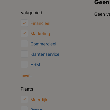
Geen
Vakgebied
Geen va
Financieel
Marketing
Commercieel
Klantenservice
HRM
Inkoop/Logistiek
meer...
ICT
Plaats
Juridisch
Moerdijk
Overig