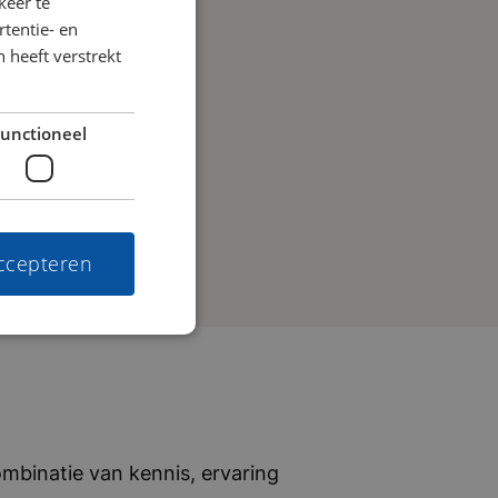
keer te
tentie- en
 heeft verstrekt
unctioneel
accepteren
mbinatie van kennis, ervaring