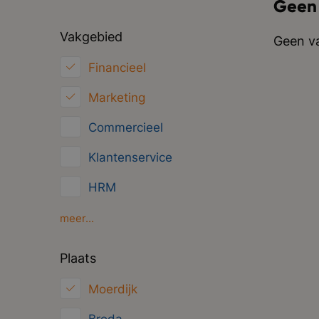
Geen
Vakgebied
Geen va
Financieel
Marketing
Commercieel
Klantenservice
HRM
Inkoop/Logistiek
meer...
ICT
Plaats
Juridisch
Moerdijk
Overig