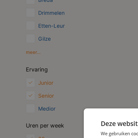
Breda
Management
Drimmelen
Administratief
Etten-Leur
Gilze
Oosterhout
meer...
Oud Gastel
Ervaring
Roosendaal
Junior
Zundert
Senior
Medior
Deze websit
Uren per week
We gebruiken coo