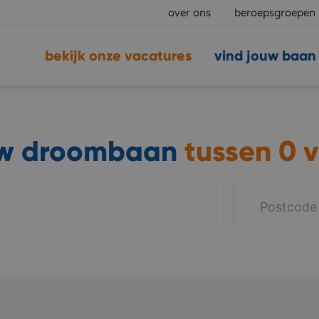
over ons
beroepsgroepen
bekijk onze vacatures
vind jouw baan
uw droombaan
tussen
0 v