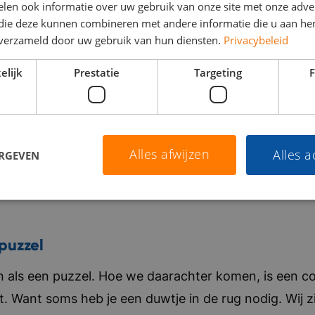
len ook informatie over uw gebruik van onze site met onze adver
 die deze kunnen combineren met andere informatie die u aan hen
n verzameld door uw gebruik van hun diensten.
Privacybeleid
elijk
Prestatie
Targeting
F
Alles afwijzen
Alles 
ERGEVEN
puzzel
als een puzzel. Hoe we daarachter komen, is een co
t. Want soms heb je een duwtje in de rug nodig. Wij zi