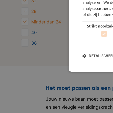
32
analyseren. We de
analysepartners,
28
of die zij hebbe
Minder dan 24
Strikt noodzak
40
36
24
DETAILS WE
Het moet passen als een 
Jouw nieuwe baan moet passen 
en een vleugje verleidingskrach