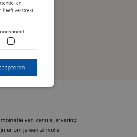
tentie- en
 heeft verstrekt
unctioneel
accepteren
mbinatie van kennis, ervaring
jn er om je een zinvolle