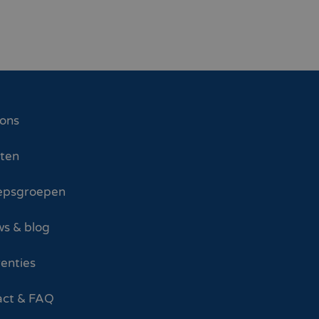
 ons
sten
epsgroepen
s & blog
enties
act & FAQ