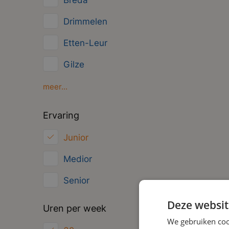
Breda
Management
Drimmelen
Administratief
Etten-Leur
Gilze
Oosterhout
meer...
Oud Gastel
Ervaring
Roosendaal
Junior
Zundert
Medior
Senior
Deze websit
Uren per week
We gebruiken coo