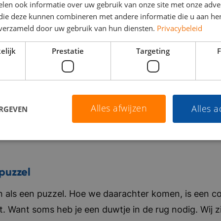
len ook informatie over uw gebruik van onze site met onze adver
 die deze kunnen combineren met andere informatie die u aan hen
n verzameld door uw gebruik van hun diensten.
Privacybeleid
elijk
Prestatie
Targeting
F
Alles afwijzen
Alles 
ERGEVEN
puzzel
als een puzzel. Hoe we daarachter komen, is een co
t. Want soms heb je een duwtje in de rug nodig. Wij zi