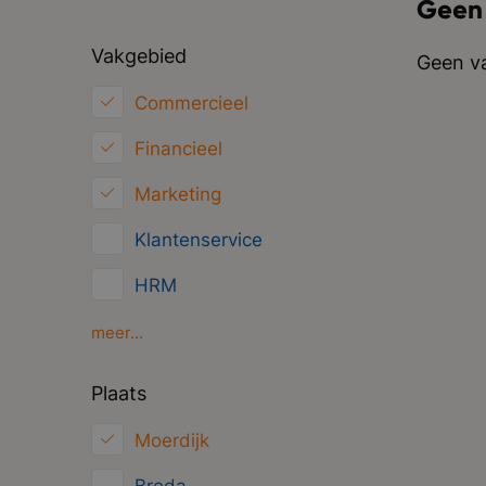
Geen
Vakgebied
Geen va
Commercieel
Financieel
Marketing
Klantenservice
HRM
Inkoop/Logistiek
meer...
ICT
Plaats
Juridisch
Moerdijk
Overig