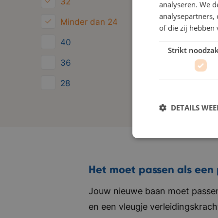
32
analyseren. We de
analysepartners,
Minder dan 24
of die zij hebbe
40
Strikt noodzak
36
28
24
DETAILS WE
Het moet passen als een 
Jouw nieuwe baan moet passen 
en een vleugje verleidingskrach