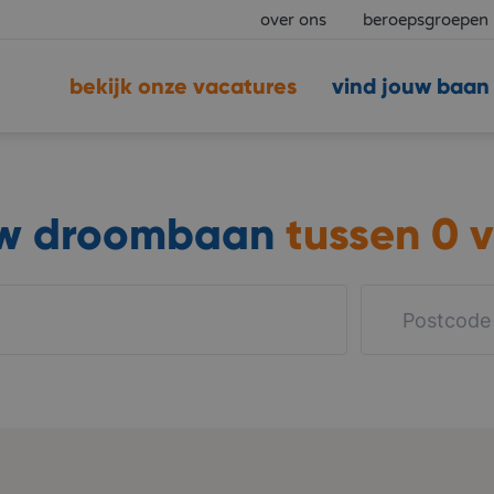
over ons
beroepsgroepen
bekijk onze vacatures
vind jouw baan
uw droombaan
tussen
0 v