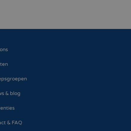
 ons
sten
epsgroepen
s & blog
enties
act & FAQ