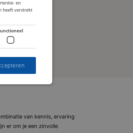
tentie- en
 heeft verstrekt
unctioneel
accepteren
mbinatie van kennis, ervaring
jn er om je een zinvolle