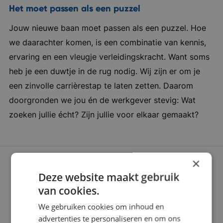
succesvol, gezellig ondernemend en betrokken
Het moet passen als een puzzel
Jouw nieuwe baan moet passen als een puzzel. Hoe
we daarachter komen, is een combinatie van kennis,
ervaring en een vleugje verleidingskracht. Want soms
heb je een duwtje in de rug nodig. Wij zijn er om je
een zinvolle carrièrestap te laten zetten. Daarom
doorgronden we jou én de werkgever stevig: Wat
zoeken jullie écht? Zijn jullie voor elkaar gemaakt?
×
Deze website maakt gebruik
van cookies.
We gebruiken cookies om inhoud en
advertenties te personaliseren en om ons