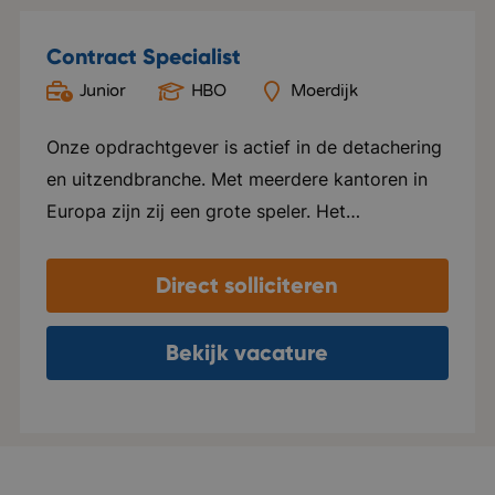
Contract Specialist
Junior
HBO
Moerdijk
Onze opdrachtgever is actief in de detachering
en uitzendbranche. Met meerdere kantoren in
Europa zijn zij een grote speler. Het
hoofdkantoor bevindt zich in Moerdijk. Dit is
ook het kantoor waar je komt te werken. Het is
Direct solliciteren
een jong en gedreven team met veel ambities.
Je komt te werken in een mooi kantoor met
Bekijk vacature
zelfs een eigen bar én Starbucks koffie corner.
De organisatie werkt met grote namen samen
waaronder: Vattenfall, BP, Pfizer, Enexis en
Stedin. Bedrijf in vijf woorden: energiek,