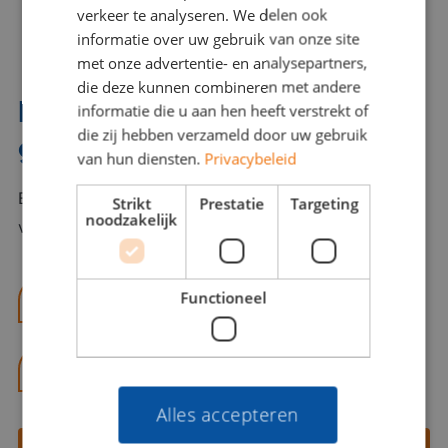
verkeer te analyseren. We delen ook
informatie over uw gebruik van onze site
met onze advertentie- en analysepartners,
die deze kunnen combineren met andere
Interesse? Benno helpt je
informatie die u aan hen heeft verstrekt of
die zij hebben verzameld door uw gebruik
graag verder!
van hun diensten.
Privacybeleid
Bel of mail Benno met al jouw vragen. Benno staat
Strikt
Prestatie
Targeting
noodzakelijk
voor je klaar en helpt je graag!
Functioneel
benno@viajou.nl
06 13 28 62 71
Alles accepteren