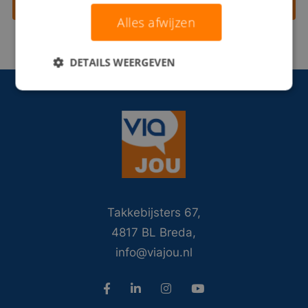
Contact opnemen
Alles afwijzen
DETAILS WEERGEVEN
Takkebijsters 67,
4817 BL Breda,
info@viajou.nl