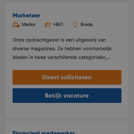
Marketeer
Medior
HBO
Breda
Onze opdrachtgever is een uitgeverij van
diverse magazines. Ze hebben voornamelijk
bladen in twee verschillende categorieën,
namelijk Groen en Special foods. Ze verzorgen
hier alles voor, van ontwerp tot marketing en
Direct solliciteren
distributie. Elk blad beschikt over een eigen
website en social media kanalen. Naast het
Bekijk vacature
uitgeven van tijdschriften, ondersteunen ze ook
internationale uitgeverijen in het distribueren
van hun tijdschriften in zowel Nederland als
Vlaanderen. Het kantoor van deze
Financieel medewerker