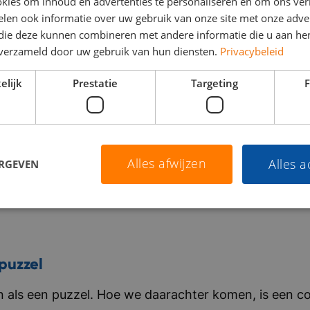
kies om inhoud en advertenties te personaliseren en om ons ver
randstof, tol en administratieve processen. Met de h
len ook informatie over uw gebruik van onze site met onze adver
 die deze kunnen combineren met andere informatie die u aan hen
oordelig tanken binnen een uitgebreid Europees netw
Direct solliciteren
Bekijk vacature
n verzameld door uw gebruik van hun diensten.
Privacybeleid
nderscheiden zich door persoonlijke service, flexibili
fficiëntie. De organisatie werkt nauw samen met inter
elijk
Prestatie
Targeting
F
elfstandige chauffeurs tot grote fleetowners, en help
oepel en kostenefficiënt te laten verlopen. Bedrijf in 
nternationaal, gedreven, ondernemend
Alles afwijzen
Alles 
ERGEVEN
puzzel
als een puzzel. Hoe we daarachter komen, is een co