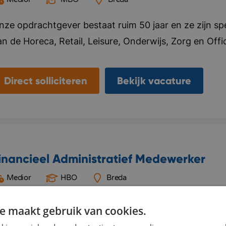
nze opdrachtgever bestaat ruim 50 jaar en ze zijn spec
n de Horeca, Retail, Leisure, Onderwijs, Zorg en Office
at ze doen. Ze leveren maatwerk en zijn onderscheid
oorop in de markt. Ze hebben drie showrooms gevest
Direct solliciteren
Bekijk vacature
n een logistiekcentrum in Rijen en maken ook een int
taat hoog op de agenda en ze hebben als doel om in
an hospitality meubilair in Europa te zijn! Binnen de
nformele sfeer, mensen voelen zich snel thuis en gaan
ngeveer 150 medewerkers. Het is meer dan alleen sto
inancieel Administratief Medewerker
nieke hospitality-concepten verkocht! Bedrijf in vijf
Medior
HBO
Breda
ynamisch, Resultaatgericht, Creatief.
nze opdrachtgever is een internationale dienstverlene
e maakt gebruik van cookies.
ector. Het bedrijf ondersteunt transporteurs met sli