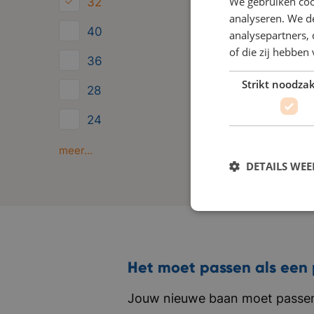
We gebruiken coo
32
b
analyseren. We de
40
analysepartners,
v
of die zij hebbe
o
36
e
Strikt noodzak
28
z
24
s
i
Minder dan 24
meer...
DETAILS WE
Het moet passen als een 
Jouw nieuwe baan moet passen 