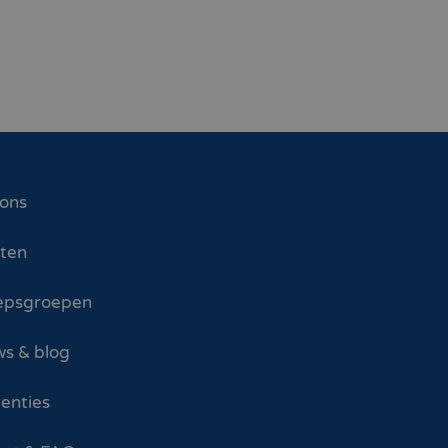
 ons
sten
epsgroepen
s & blog
enties