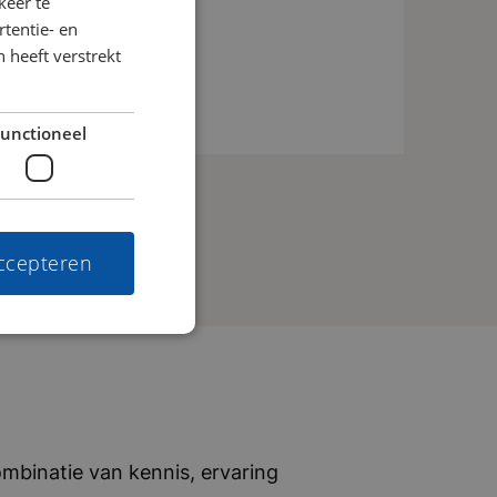
keer te
un speciale kaart kunnen klanten
tentie- en
 heeft verstrekt
erk van duizenden tankstations. Ze
teit en een sterke focus op gemak en
nationale transportbedrijven, van
unctioneel
t hen dagelijks om hun operatie
vijf woorden: transparant, ambitieus,
accepteren
mbinatie van kennis, ervaring