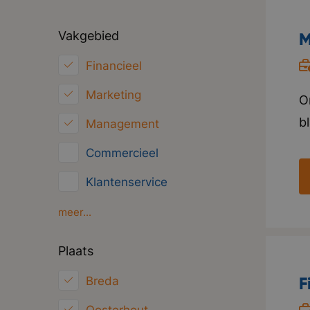
Vakgebied
M
Financieel
Marketing
O
b
Management
h
Commercieel
w
Klantenservice
i
V
HRM
meer...
t
Inkoop/Logistiek
Plaats
p
ICT
F
Breda
Juridisch