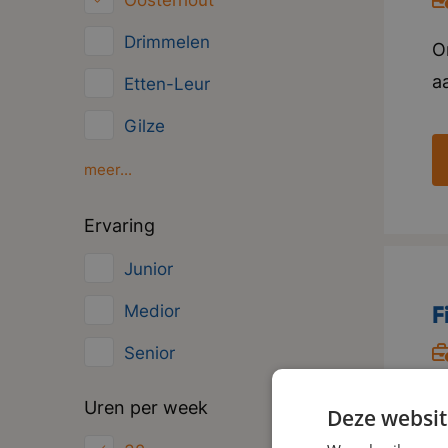
Oosterhout
Overig
Drimmelen
O
Administratief
aa
Etten-Leur
w
Gilze
v
Moerdijk
meer...
e
s
Oud Gastel
Ervaring
v
Roosendaal
Junior
i
Zundert
o
F
Medior
u
Senior
D
O
Uren per week
Deze websit
s