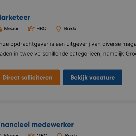
arketeer
Medior
HBO
Breda
nze opdrachtgever is een uitgeverij van diverse mag
laden in twee verschillende categorieën, namelijk Gr
ier alles voor, van ontwerp tot marketing en distributi
ebsite en social media kanalen. Naast het uitgeven v
Direct solliciteren
Bekijk vacature
nternationale uitgeverijen in het distribueren van hun 
laanderen. Het kantoor van deze opdrachtgever bevi
eamgevoel vinden ze belangrijk, ze organiseren regelma
ersoneel. Bedrijf in vijf woorden: Specialistisch, kwal
inancieel medewerker
Medior
MBO
Breda