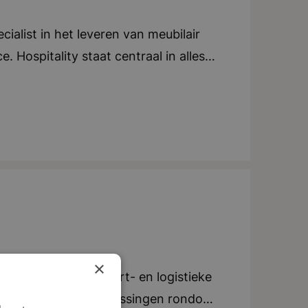
ialist in het leveren van meubilair
. Hospitality staat centraal in alles
end. Ze leggen de lat hoog en lopen
igd in Breda, Dalfsen en Amsterdam
ernationale groei door. Duurzaamheid
 2030 de meest duurzame leverancier
 organisatie hangt een warme en
 als familie met elkaar om. Er werken
elen en tafels verkopen; er worden
 woorden: Gastvrijheid, Hands-on,
×
r binnen de transport- en logistieke
mme en efficiënte oplossingen rondom