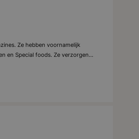
azines. Ze hebben voornamelijk
oen en Special foods. Ze verzorgen
e. Elk blad beschikt over een eigen
an tijdschriften, ondersteunen ze ook
tijdschriften in zowel Nederland als
ndt zich in Breda. Teamwork en
tig uitjes of activiteiten voor het
iteit, creatief, dynamisch, teamwork