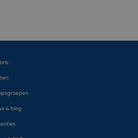
 ons
sten
epsgroepen
s & blog
enties