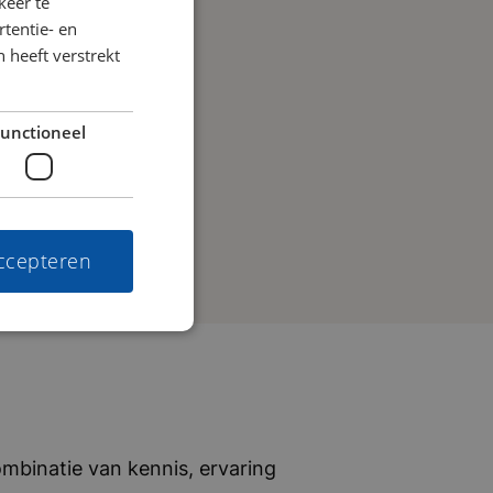
keer te
tentie- en
 heeft verstrekt
unctioneel
accepteren
mbinatie van kennis, ervaring