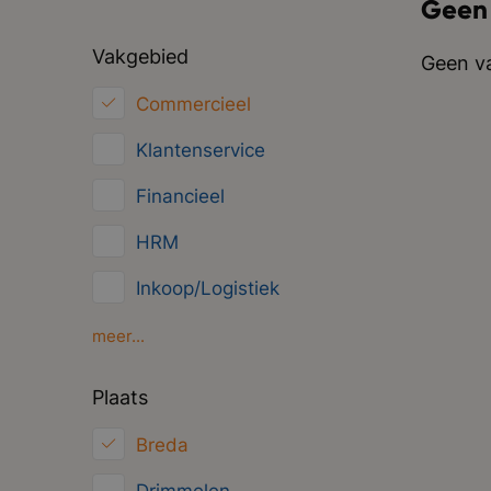
Geen
Vakgebied
Geen va
Commercieel
Klantenservice
Financieel
HRM
Inkoop/Logistiek
Marketing
meer...
ICT
Plaats
Juridisch
Breda
Overig