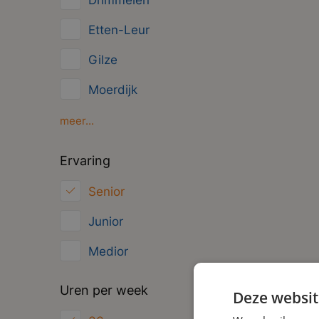
Drimmelen
Management
Etten-Leur
Administratief
Gilze
Moerdijk
Oosterhout
meer...
Oud Gastel
Ervaring
Roosendaal
Senior
Zundert
Junior
Medior
Uren per week
Deze websit