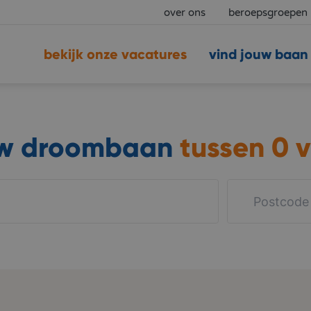
over ons
beroepsgroepen
bekijk onze vacatures
vind jouw baan
uw droombaan
tussen
0 v