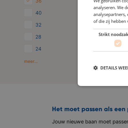
We gebruiken coo
36
analyseren. We de
40
analysepartners,
of die zij hebbe
32
Strikt noodzak
28
24
Minder dan 24
meer...
DETAILS WE
Het moet passen als een 
Jouw nieuwe baan moet passen 