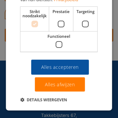
Strikt
Prestatie
Targeting
06 13 28 62 71
noodzakelijk
Contact opnemen
Functioneel
Alles accepteren
Alles afwijzen
DETAILS WEERGEVEN
Takkebijsters 67,