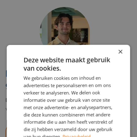
×
Deze website maakt gebruik
van cookies.
Interesse? Benno helpt je
We gebruiken cookies om inhoud en
graag verder!
advertenties te personaliseren en om ons
verkeer te analyseren. We delen ook
informatie over uw gebruik van onze site
Bel of mail Benno met al jouw vragen. Benno staat
met onze advertentie- en analysepartners,
voor je klaar en helpt je graag!
die deze kunnen combineren met andere
informatie die u aan hen heeft verstrekt of
die zij hebben verzameld door uw gebruik
benno@viajou.nl
van hun diensten.
Privacybeleid