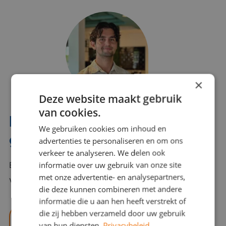
×
Deze website maakt gebruik
van cookies.
Interesse? Benno helpt je
We gebruiken cookies om inhoud en
graag verder!
advertenties te personaliseren en om ons
verkeer te analyseren. We delen ook
informatie over uw gebruik van onze site
Bel of mail Benno met al jouw vragen. Benno staat
met onze advertentie- en analysepartners,
voor je klaar en helpt je graag!
die deze kunnen combineren met andere
informatie die u aan hen heeft verstrekt of
die zij hebben verzameld door uw gebruik
benno@viajou.nl
van hun diensten.
Privacybeleid