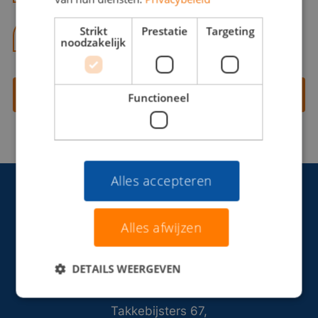
Strikt
Prestatie
Targeting
06 13 28 62 71
noodzakelijk
Contact opnemen
Functioneel
Alles accepteren
Alles afwijzen
DETAILS WEERGEVEN
Takkebijsters 67,