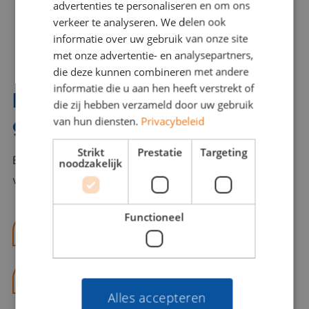
advertenties te personaliseren en om ons
verkeer te analyseren. We delen ook
informatie over uw gebruik van onze site
met onze advertentie- en analysepartners,
die deze kunnen combineren met andere
informatie die u aan hen heeft verstrekt of
Interesse? Benno helpt je
die zij hebben verzameld door uw gebruik
graag verder!
van hun diensten.
Privacybeleid
Strikt
Prestatie
Targeting
Bel of mail Benno met al jouw vragen. Benno staat
noodzakelijk
voor je klaar en helpt je graag!
Functioneel
benno@viajou.nl
06 13 28 62 71
Alles accepteren