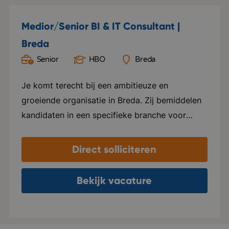
Medior/Senior BI & IT Consultant |
Breda
Senior
HBO
Breda
Je komt terecht bij een ambitieuze en
groeiende organisatie in Breda. Zij bemiddelen
kandidaten in een specifieke branche voor
mooie en bekende bedrijven. Kwaliteit staat
voorop en mede daardoor zijn zij uitgegroeid
Direct solliciteren
tot een bekende speler in hun vakgebied.
Daarnaast organiseren ze unieke en
Bekijk vacature
toonaangevende evenementen voor hun
relaties. Er heerst een professionele en
informele sfeer binnen de organisaties. Op