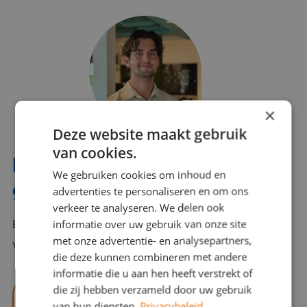
×
Deze website maakt gebruik
van cookies.
Interesse? Benno helpt je
We gebruiken cookies om inhoud en
graag verder!
advertenties te personaliseren en om ons
verkeer te analyseren. We delen ook
informatie over uw gebruik van onze site
Bel of mail Benno met al jouw vragen. Benno staat
met onze advertentie- en analysepartners,
voor je klaar en helpt je graag!
die deze kunnen combineren met andere
informatie die u aan hen heeft verstrekt of
die zij hebben verzameld door uw gebruik
benno@viajou.nl
van hun diensten.
Privacybeleid