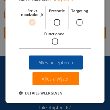
Strikt
Prestatie
Targeting
06 13 28 62 71
noodzakelijk
Contact opnemen
Functioneel
Alles accepteren
Alles afwijzen
DETAILS WEERGEVEN
Takkebijsters 67,