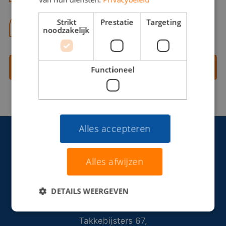
Strikt
Prestatie
Targeting
06 13 28 62 71
noodzakelijk
Contact opnemen
Functioneel
Alles accepteren
Alles afwijzen
DETAILS WEERGEVEN
Takkebijsters 67,