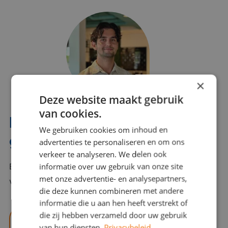
×
Deze website maakt gebruik
van cookies.
Interesse? Benno helpt je
We gebruiken cookies om inhoud en
graag verder!
advertenties te personaliseren en om ons
verkeer te analyseren. We delen ook
informatie over uw gebruik van onze site
Bel of mail Benno met al jouw vragen. Benno staat
met onze advertentie- en analysepartners,
voor je klaar en helpt je graag!
die deze kunnen combineren met andere
informatie die u aan hen heeft verstrekt of
die zij hebben verzameld door uw gebruik
benno@viajou.nl
van hun diensten.
Privacybeleid