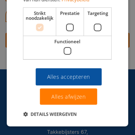
Strikt
Prestatie
Targeting
06 13 28 62 71
noodzakelijk
Contact opnemen
Functioneel
Alles accepteren
Alles afwijzen
DETAILS WEERGEVEN
Takkebijsters 67,