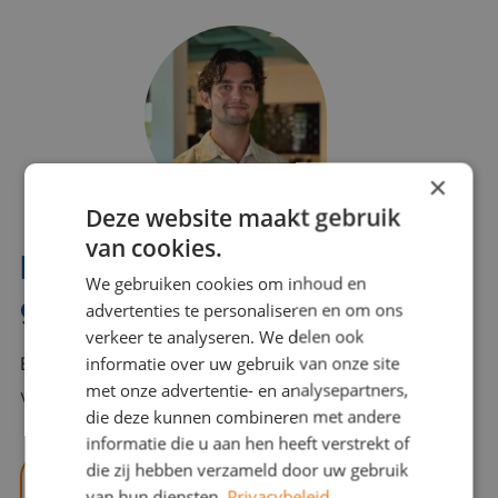
×
Deze website maakt gebruik
van cookies.
Interesse? Benno helpt je
We gebruiken cookies om inhoud en
graag verder!
advertenties te personaliseren en om ons
verkeer te analyseren. We delen ook
informatie over uw gebruik van onze site
Bel of mail Benno met al jouw vragen. Benno staat
met onze advertentie- en analysepartners,
voor je klaar en helpt je graag!
die deze kunnen combineren met andere
informatie die u aan hen heeft verstrekt of
die zij hebben verzameld door uw gebruik
benno@viajou.nl
van hun diensten.
Privacybeleid