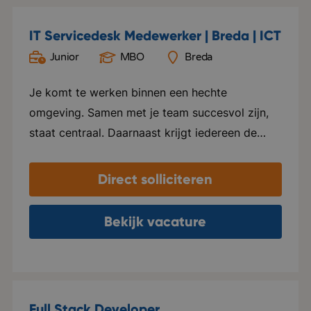
IT Servicedesk Medewerker | Breda | ICT
Junior
MBO
Breda
Je komt te werken binnen een hechte
omgeving. Samen met je team succesvol zijn,
staat centraal. Daarnaast krijgt iedereen de
kans om zichzelf te ontwikkelen en te groeien
binnen zijn of haar functie. Ze organiseren
Direct solliciteren
leuke uitjes, er bevindt zich een sportschool op
kantoor en staan altijd klaar voor een
Bekijk vacature
vrijdagmiddag borrel met verschillende snacks
en muziek. Er heerst een informele sfeer en een
open cultuur en stralen dit ook uit. De
organisatie bevindt zich in een competitieve
Full Stack Developer