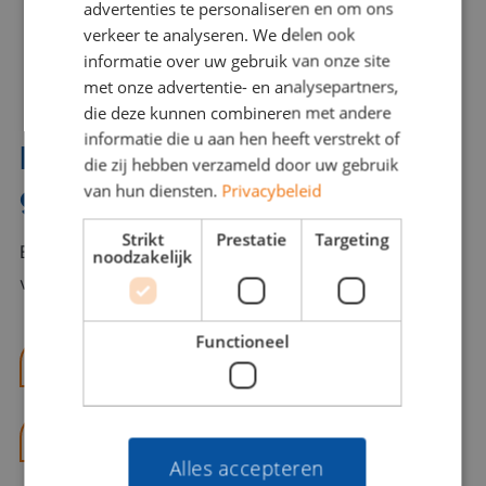
advertenties te personaliseren en om ons
verkeer te analyseren. We delen ook
informatie over uw gebruik van onze site
met onze advertentie- en analysepartners,
die deze kunnen combineren met andere
informatie die u aan hen heeft verstrekt of
Interesse? Benno helpt je
die zij hebben verzameld door uw gebruik
graag verder!
van hun diensten.
Privacybeleid
Strikt
Prestatie
Targeting
Bel of mail Benno met al jouw vragen. Benno staat
noodzakelijk
voor je klaar en helpt je graag!
Functioneel
benno@viajou.nl
06 13 28 62 71
Alles accepteren