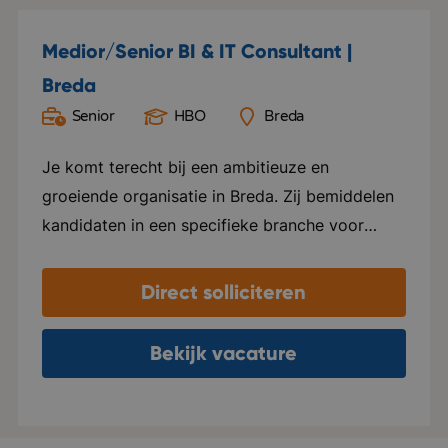
Medior/Senior BI & IT Consultant |
Breda
Senior
HBO
Breda
Je komt terecht bij een ambitieuze en
groeiende organisatie in Breda. Zij bemiddelen
kandidaten in een specifieke branche voor
mooie en bekende bedrijven. Kwaliteit staat
voorop en mede daardoor zijn zij uitgegroeid
Direct solliciteren
tot een bekende speler in hun vakgebied.
Daarnaast organiseren ze unieke en
Bekijk vacature
toonaangevende evenementen voor hun
relaties. Er heerst een professionele en
informele sfeer binnen de organisaties. Op