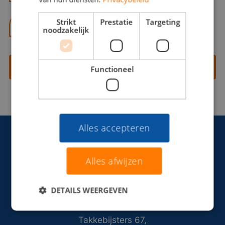
Strikt
Prestatie
Targeting
06 13 28 62 71
noodzakelijk
Contact opnemen
Functioneel
Alles accepteren
Alles afwijzen
DETAILS WEERGEVEN
Takkebijsters 67,