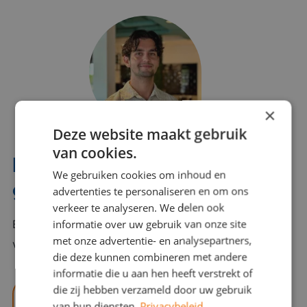
×
Deze website maakt gebruik
van cookies.
Interesse? Benno helpt je
We gebruiken cookies om inhoud en
graag verder!
advertenties te personaliseren en om ons
verkeer te analyseren. We delen ook
informatie over uw gebruik van onze site
Bel of mail Benno met al jouw vragen. Benno staat
met onze advertentie- en analysepartners,
voor je klaar en helpt je graag!
die deze kunnen combineren met andere
informatie die u aan hen heeft verstrekt of
die zij hebben verzameld door uw gebruik
benno@viajou.nl
van hun diensten.
Privacybeleid