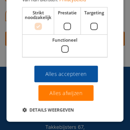
Strikt
Prestatie
Targeting
06 13 28 62 71
noodzakelijk
Contact opnemen
Functioneel
Alles accepteren
Alles afwijzen
DETAILS WEERGEVEN
Takkebijsters 67,