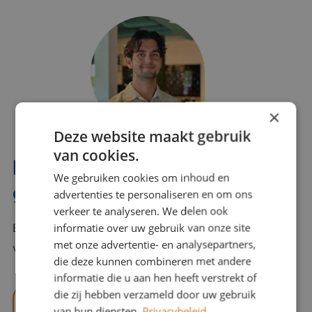
×
Deze website maakt gebruik
van cookies.
Interesse? Benno helpt je
We gebruiken cookies om inhoud en
graag verder!
advertenties te personaliseren en om ons
verkeer te analyseren. We delen ook
informatie over uw gebruik van onze site
Bel of mail Benno met al jouw vragen. Benno staat
met onze advertentie- en analysepartners,
voor je klaar en helpt je graag!
die deze kunnen combineren met andere
informatie die u aan hen heeft verstrekt of
die zij hebben verzameld door uw gebruik
benno@viajou.nl
van hun diensten.
Privacybeleid