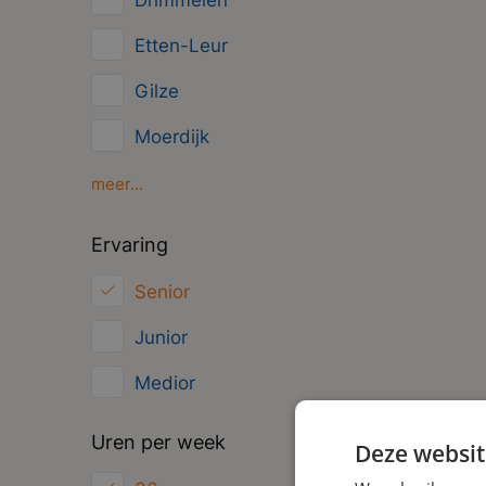
Drimmelen
Management
Etten-Leur
Administratief
Gilze
Moerdijk
Oosterhout
meer...
Oud Gastel
Ervaring
Roosendaal
Senior
Zundert
Junior
Medior
Uren per week
Deze websit