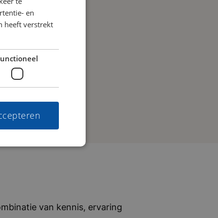
keer te
tentie- en
 heeft verstrekt
unctioneel
accepteren
mbinatie van kennis, ervaring