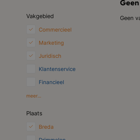
Geen
Vakgebied
Geen va
Commercieel
Marketing
Juridisch
Klantenservice
Financieel
HRM
meer...
Inkoop/Logistiek
Plaats
ICT
Breda
Overig