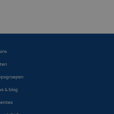
 ons
sten
epsgroepen
s & blog
enties