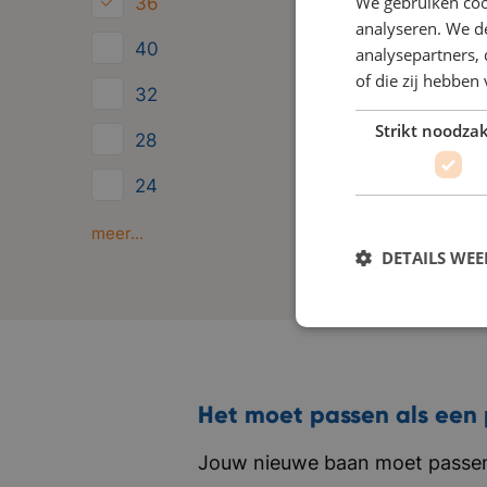
We gebruiken coo
36
analyseren. We de
40
analysepartners,
of die zij hebbe
32
Strikt noodzak
28
24
Minder dan 24
meer...
DETAILS WE
Het moet passen als een 
Jouw nieuwe baan moet passen 