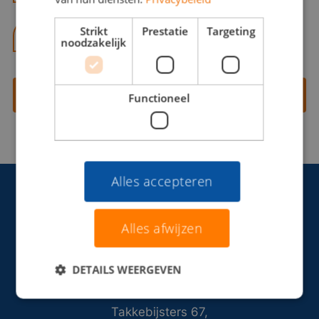
Strikt
Prestatie
Targeting
06 13 28 62 71
noodzakelijk
Contact opnemen
Functioneel
Alles accepteren
Alles afwijzen
DETAILS WEERGEVEN
Takkebijsters 67,