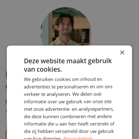
×
Deze website maakt gebruik
van cookies.
Interesse? Benno helpt je
We gebruiken cookies om inhoud en
graag verder!
advertenties te personaliseren en om ons
verkeer te analyseren. We delen ook
informatie over uw gebruik van onze site
Bel of mail Benno met al jouw vragen. Benno staat
met onze advertentie- en analysepartners,
voor je klaar en helpt je graag!
die deze kunnen combineren met andere
informatie die u aan hen heeft verstrekt of
die zij hebben verzameld door uw gebruik
benno@viajou.nl
van hun diensten.
Privacybeleid