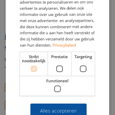
advertenties te personaliseren en om ons
verkeer te analyseren. We delen ook
informatie over uw gebruik van onze site
met onze advertentie- en analysepartners,
die deze kunnen combineren met andere
informatie die u aan hen heeft verstrekt of
Interesse? Benno helpt je
die zij hebben verzameld door uw gebruik
graag verder!
van hun diensten.
Privacybeleid
Strikt
Prestatie
Targeting
Bel of mail Benno met al jouw vragen. Benno staat
noodzakelijk
voor je klaar en helpt je graag!
Functioneel
benno@viajou.nl
06 13 28 62 71
Alles accepteren