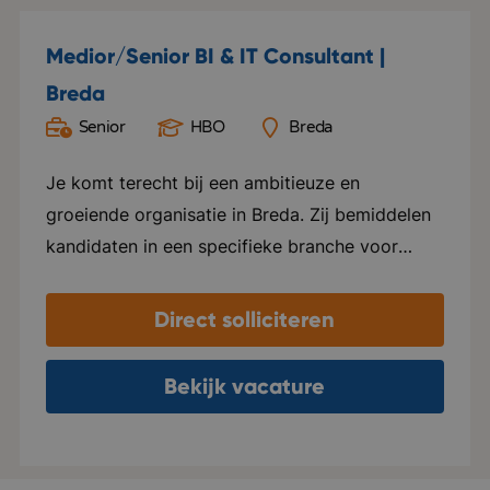
Medior/Senior BI & IT Consultant |
Breda
Senior
HBO
Breda
Je komt terecht bij een ambitieuze en
groeiende organisatie in Breda. Zij bemiddelen
kandidaten in een specifieke branche voor
mooie en bekende bedrijven. Kwaliteit staat
voorop en mede daardoor zijn zij uitgegroeid
Direct solliciteren
tot een bekende speler in hun vakgebied.
Daarnaast organiseren ze unieke en
Bekijk vacature
toonaangevende evenementen voor hun
relaties. Er heerst een professionele en
informele sfeer binnen de organisaties. Op